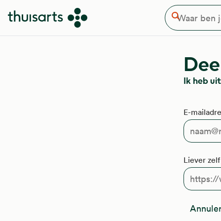
Waar ben je naar op zoek
Overslaan en naar de inhoud gaan
Zoeken
Deel
Ik heb u
E-mailadre
Liever zel
Annule