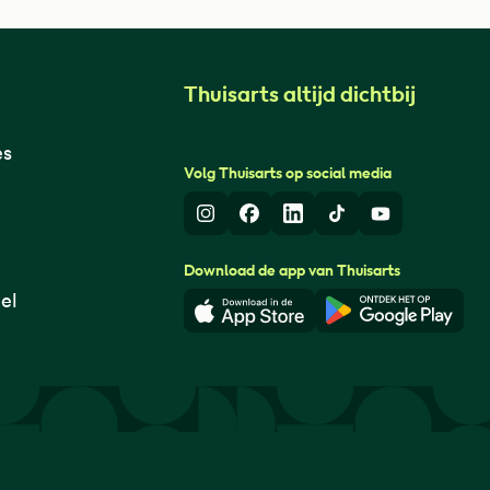
Thuisarts altijd dichtbij
es
Volg Thuisarts op social media
Instagram
Facebook
LinkedIn
TikTok
Youtube
Download de app van Thuisarts
el
Download in de App Store
Download i
© Thuisarts 2026