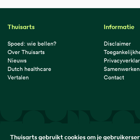
Thuisarts
Informatie
Spoed: wie bellen?
Disclaimer
Over Thuisarts
Toegankelijkh
Nieuws
Privacyverkla
Dutch healthcare
Samenwerken 
Vertalen
Contact
De eerste plek waar je het checkt.
Thuisarts gebruikt cookies om je gebruikerse