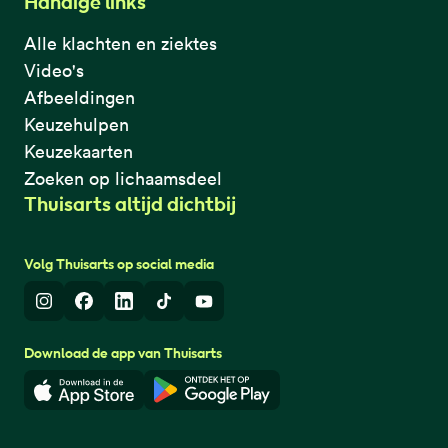
Handige links
Alle klachten en ziektes
Video's
Afbeeldingen
Keuzehulpen
Keuzekaarten
Zoeken op lichaamsdeel
Thuisarts altijd dichtbij
Volg Thuisarts op social media
Instagram
Facebook
LinkedIn
TikTok
Youtube
Download de app van Thuisarts
Download in de App Store
Download in de Google Play 