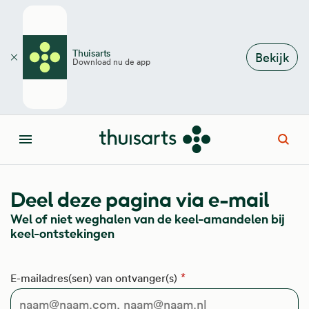
Overslaan en naar de inhoud gaan
Thuisarts
Bekijk
Download nu de app
Sluiten
Open
Menu
Deel deze pagina via e-mail
Wel of niet weghalen van de keel-amandelen bij
keel-ontstekingen
E-mailadres(sen) van ontvanger(s)