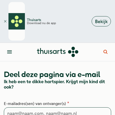
Overslaan en naar de inhoud gaan
Thuisarts
Bekijk
Download nu de app
Sluiten
Open
Menu
Deel deze pagina via e-mail
Ik heb een te dikke hartspier. Krijgt mijn kind dit
ook?
E-mailadres(sen) van ontvanger(s)