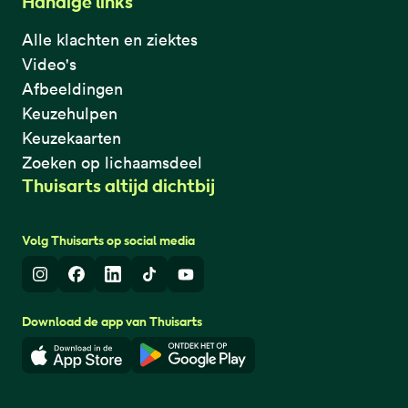
Handige links
Alle klachten en ziektes
Video's
Afbeeldingen
Keuzehulpen
Keuzekaarten
Zoeken op lichaamsdeel
Thuisarts altijd dichtbij
Volg Thuisarts op social media
Instagram
Facebook
LinkedIn
TikTok
Youtube
Download de app van Thuisarts
Download in de App Store
Download in de Google Play 