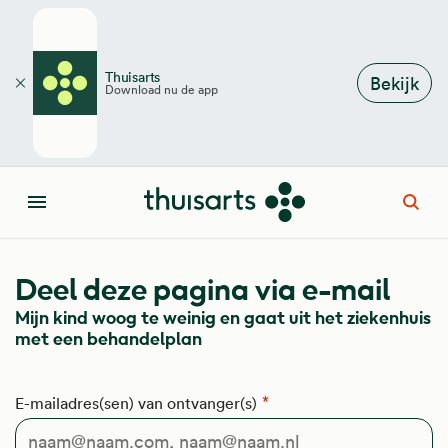
Overslaan en naar de inhoud gaan
Thuisarts
Bekijk
Download nu de app
Sluiten
Open
Menu
Deel deze pagina via e-mail
Mijn kind woog te weinig en gaat uit het ziekenhuis
met een behandelplan
E-mailadres(sen) van ontvanger(s)