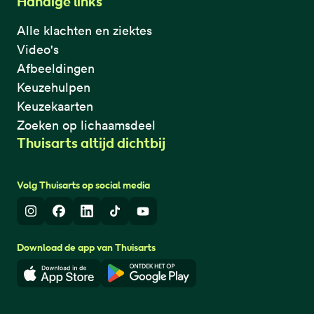
Handige links
Alle klachten en ziektes
Video's
Afbeeldingen
Keuzehulpen
Keuzekaarten
Zoeken op lichaamsdeel
Thuisarts altijd dichtbij
Volg Thuisarts op social media
Instagram
Facebook
LinkedIn
TikTok
Youtube
Download de app van Thuisarts
Download in de App Store
Download in de Google Play 