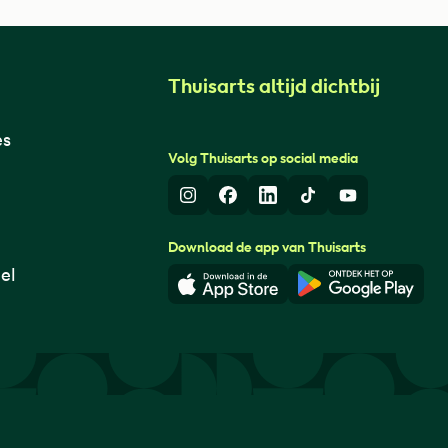
Thuisarts altijd dichtbij
es
Volg Thuisarts op social media
Instagram
Facebook
LinkedIn
TikTok
Youtube
Download de app van Thuisarts
el
Download in de App Store
Download i
© Thuisarts 2026