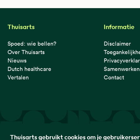
Thuisarts
Informatie
Spoed: wie bellen?
Disclaimer
Over Thuisarts
Toegankelijkh
Nieuws
Privacyverkla
Dutch healthcare
Samenwerken 
Vertalen
Contact
De eerste plek waar je het checkt.
Thuisarts gebruikt cookies om je gebruikerse