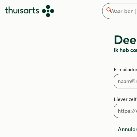
Waar ben je naar op zoek
Overslaan en naar de inhoud gaan
Zoeken
Deel
Ik heb c
E-mailadre
Liever zel
Annule