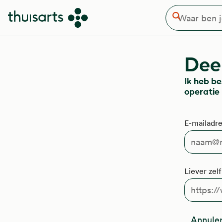
Waar ben je naar op zoek
Overslaan en naar de inhoud gaan
Zoeken
Deel
Ik heb b
operatie
E-mailadre
Liever zel
Annule