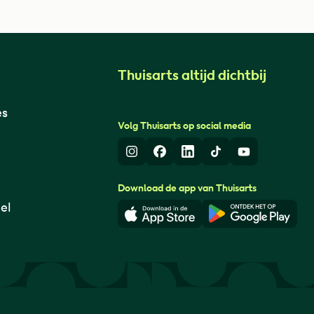
Thuisarts altijd dichtbij
es
Volg Thuisarts op social media
Instagram
Facebook
LinkedIn
TikTok
Youtube
Download de app van Thuisarts
el
Download in de App Store
Download i
© Thuisarts 2026