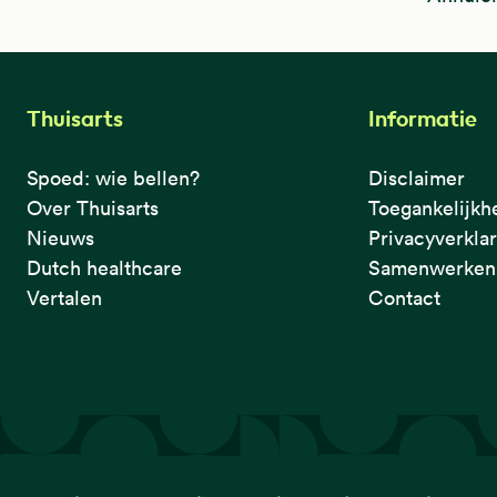
Thuisarts
Informatie
Spoed: wie bellen?
Disclaimer
Over Thuisarts
Toegankelijkh
Nieuws
Privacyverkla
Dutch healthcare
Samenwerken 
Vertalen
Contact
De eerste plek waar je het checkt.