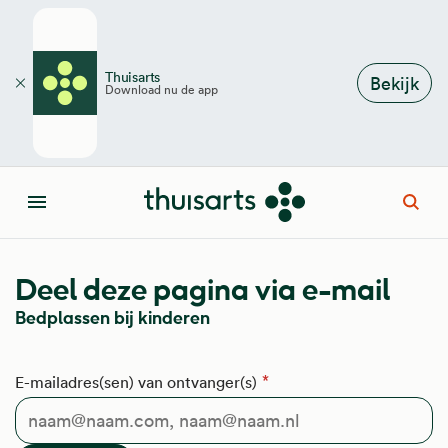
Overslaan en naar de inhoud gaan
Thuisarts
Bekijk
Download nu de app
Sluiten
Open
Menu
Deel deze pagina via e-mail
Bedplassen bij kinderen
E-mailadres(sen) van ontvanger(s)