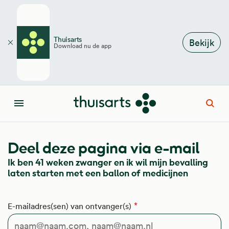
Overslaan en naar de inhoud gaan
Thuisarts
Bekijk
Download nu de app
Sluiten
Open
Menu
Deel deze pagina via e-mail
Ik ben 41 weken zwanger en ik wil mijn bevalling
laten starten met een ballon of medicijnen
E-mailadres(sen) van ontvanger(s)