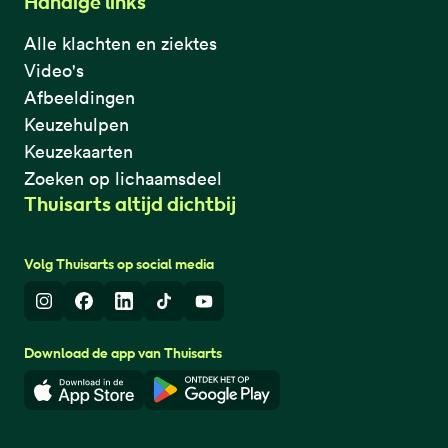
Handige links
Alle klachten en ziektes
Video's
Afbeeldingen
Keuzehulpen
Keuzekaarten
Zoeken op lichaamsdeel
Thuisarts altijd dichtbij
Volg Thuisarts op social media
Instagram
Facebook
LinkedIn
TikTok
Youtube
Download de app van Thuisarts
Download in de App Store
Download in de Google Play 