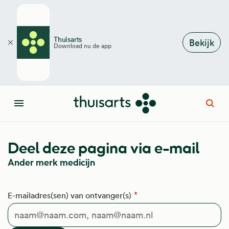
Overslaan en naar de inhoud gaan
Thuisarts
Bekijk
Download nu de app
Sluiten
Open
Menu
Deel deze pagina via e-mail
Ander merk medicijn
E-mailadres(sen) van ontvanger(s)