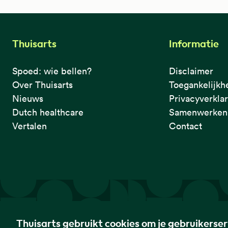
Thuisarts
Informatie
Spoed: wie bellen?
Disclaimer
Over Thuisarts
Toegankelijkh
Nieuws
Privacyverkla
Dutch healthcare
Samenwerken 
Vertalen
Contact
De eerste plek waar je het checkt.
Thuisarts gebruikt cookies om je gebruikerse