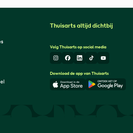
Thuisarts altijd dichtbij
es
Volg Thuisarts op social media
Instagram
Facebook
LinkedIn
TikTok
Youtube
Download de app van Thuisarts
el
Download in de App Store
Download i
© Thuisarts 2026