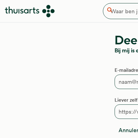
Waar ben je naar op zoek
Overslaan en naar de inhoud gaan
Zoeken
Deel
Bij mij 
E-mailadre
Liever zel
Annule