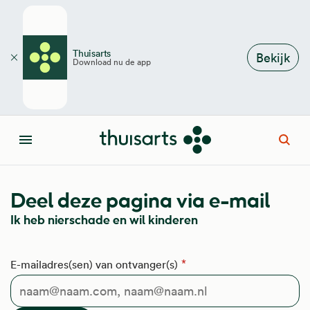
Overslaan en naar de inhoud gaan
Thuisarts
Bekijk
Download nu de app
Sluiten
Open
Menu
Deel deze pagina via e-mail
Ik heb nierschade en wil kinderen
E-mailadres(sen) van ontvanger(s)