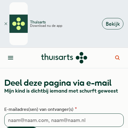
Overslaan en naar de inhoud gaan
Thuisarts
Bekijk
Download nu de app
Sluiten
Open
Menu
Deel deze pagina via e-mail
Mijn kind is dichtbij iemand met schurft geweest
E-mailadres(sen) van ontvanger(s)