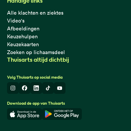
Handige links
Alle klachten en ziektes
Video's
Afbeeldingen
Keuzehulpen
Keuzekaarten
Zoeken op lichaamsdeel
Thuisarts altijd dichtbij
Volg Thuisarts op social media
Instagram
Facebook
LinkedIn
TikTok
Youtube
Download de app van Thuisarts
Download in de App Store
Download in de Google Play 