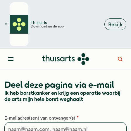
Overslaan en naar de inhoud gaan
Thuisarts
Bekijk
Download nu de app
Sluiten
Open
Menu
Deel deze pagina via e-mail
Ik heb borstkanker en krijg een operatie waarbij
de arts mijn hele borst weghaalt
E-mailadres(sen) van ontvanger(s)