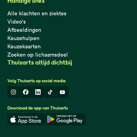
Handige links
Alle klachten en ziektes
Video's
Afbeeldingen
Keuzehulpen
Keuzekaarten
Zoeken op lichaamsdeel
Thuisarts altijd dichtbij
Volg Thuisarts op social media
Instagram
Facebook
LinkedIn
TikTok
Youtube
Download de app van Thuisarts
Download in de App Store
Download in de Google Play 