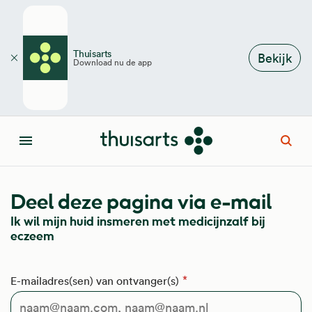
Overslaan en naar de inhoud gaan
Thuisarts
Bekijk
Download nu de app
Sluiten
Open
Menu
Deel deze pagina via e-mail
Ik wil mijn huid insmeren met medicijnzalf bij
eczeem
E-mailadres(sen) van ontvanger(s)