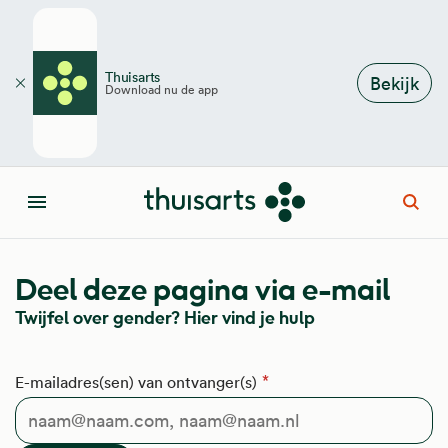
Overslaan en naar de inhoud gaan
Thuisarts
Bekijk
Download nu de app
Sluiten
Open
Menu
Deel deze pagina via e-mail
Twijfel over gender? Hier vind je hulp
E-mailadres(sen) van ontvanger(s)