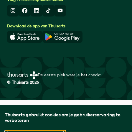
Instagram
Facebook
LinkedIn
TikTok
Youtube
Download de app van Thuisarts
Download in de App Store
Download in de Google Play 
De eerste plek waar je het checkt.
© Thuisarts 2026
Thuisarts is een samenwerkingsverband van het Nederlands
Thuisarts gebruikt cookies om je gebruikerservaring te
Huisartsen Genootschap met de Federatie Medisch
verbeteren
Specialisten en Patiëntenfederatie Nederland.