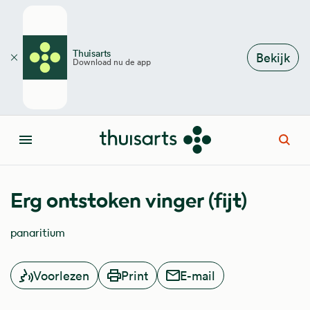
Overslaan en naar de inhoud gaan
Thuisarts
Bekijk
Download nu de app
Sluiten
Open
Menu
Erg ontstoken vinger (fijt)
panaritium
Voorlezen
Print
E-mail