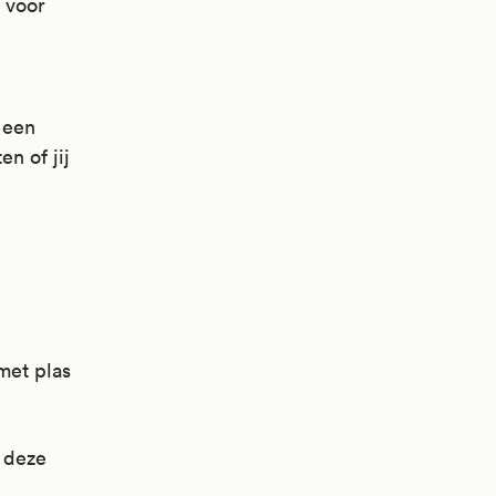
 voor
 een
n of jij
met plas
p deze