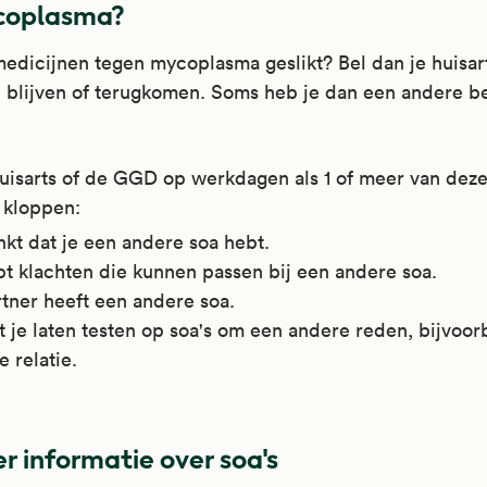
coplasma?
biotica werken tegen infecties met bacteriën.
edicijnen tegen mycoplasma geslikt? Bel dan je huisart
en schrijven het voor bij infecties met bacteriën zoals:
n blijven of terugkomen. Soms heb je dan een andere b
chtweginfecties (longontsteking, acute bronchitis, kink
elpijn door keelontsteking, middenoorontsteking,
jholteontsteking);
uisarts of de GGD op werkdagen als 1 of meer van dez
slachtsziekten (SOA), namelijk chlamydia en soms bij
 kloppen:
norroe en chancroïd (zachte sjanker);
kt dat je een andere soa hebt.
idinfecties, zoals wondroos.
bt klachten die kunnen passen bij een andere soa.
tner heeft een andere soa.
en schrijven het soms voor bij:
t je laten testen op soa's om een andere reden, bijvoo
arree;
 relatie.
meziekte;
chtweginfecties bij cystische fibrose en bij bronchiëct
teranenziekte (legionella);
r informatie over soa's
OPD;