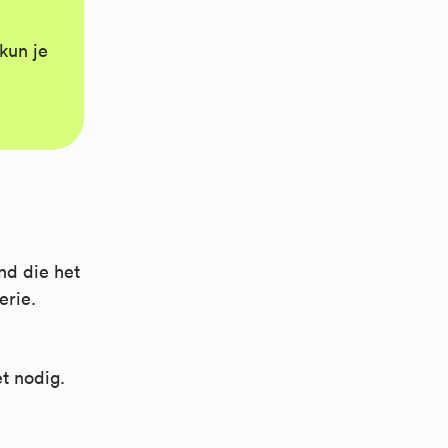
kun je
nd die het
erie.
t nodig.