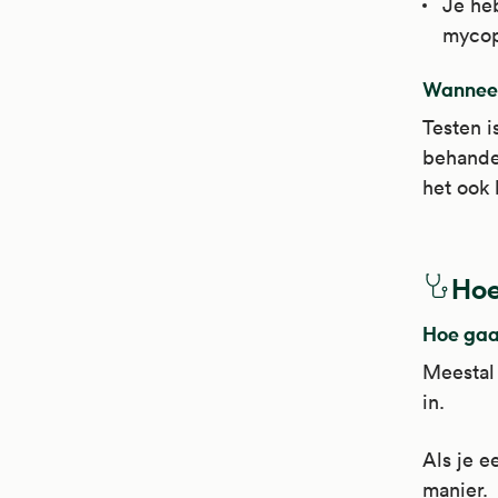
Je heb
mycop
Wanneer
Testen i
behandel
het ook 
Hoe
Hoe gaa
Meestal 
in.
Als je e
manier.