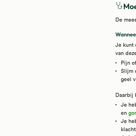
Moe
De mees
Wanneer
Je kunt 
van deze
Pijn o
Slijm 
geel v
Daarbij 
Je heb
en
go
Je he
klacht