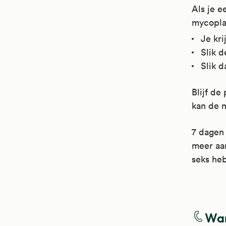
Als je e
mycoplas
Je kri
Slik d
Slik d
Blijf de
kan de m
7 dagen 
meer aa
seks he
Azit
Wan
Azit