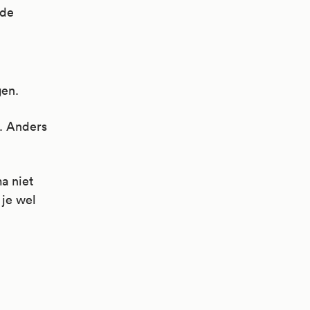
 de
gen.
n. Anders
a niet
 je wel