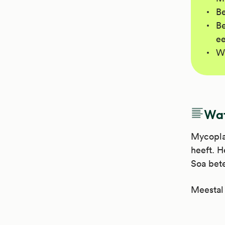
Be
Be
ee
Wa
Wat
Mycoplas
heeft. H
Soa bet
Meestal 