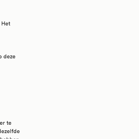
. Het
op deze
er te
ezelfde