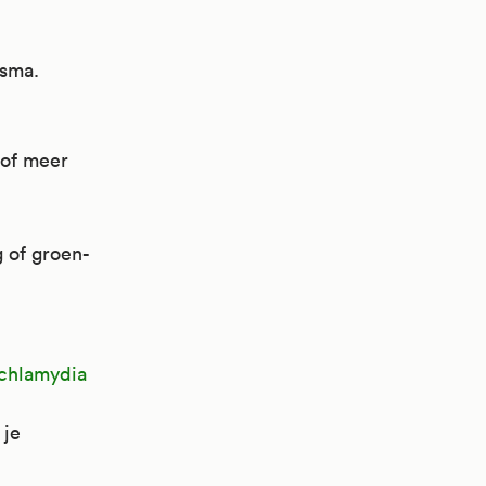
asma.
 of meer
g of groen-
chlamydia
 je