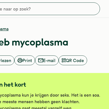
?
asma
heb mycoplasma
rlezen
Print
E-mail
QR Code
In het kort
coplasma kun je krijgen door seks. Het is een soa.
e meeste mensen hebben geen klachten.
coplasma gaat meestal vanzelf weg.