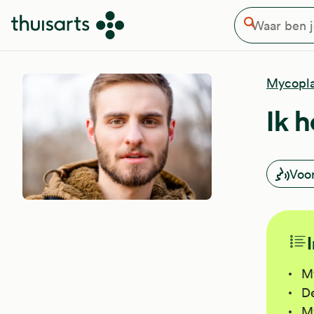
Waar ben je naar op zoek
Overslaan en naar de inhoud gaan
Zoeken
Mycopl
Ik 
Voo
My
D
My