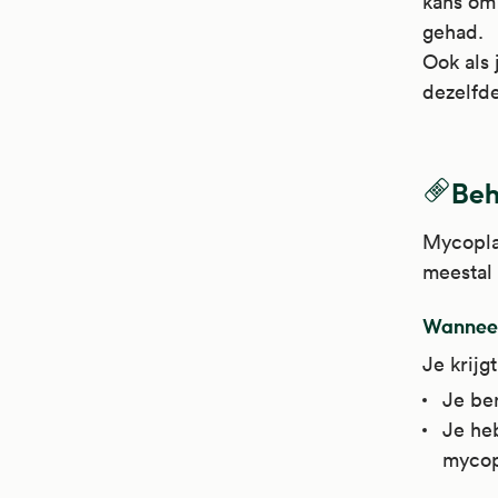
kans om
gehad.
Ook als 
dezelfd
Beh
Mycopla
meestal 
Wanneer
Je krijg
Je ben
Je heb
mycop