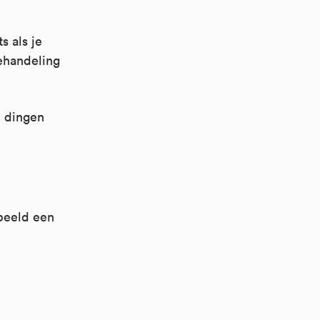
s als je
ehandeling
hoest,
e dingen
rbeeld een
asieën;