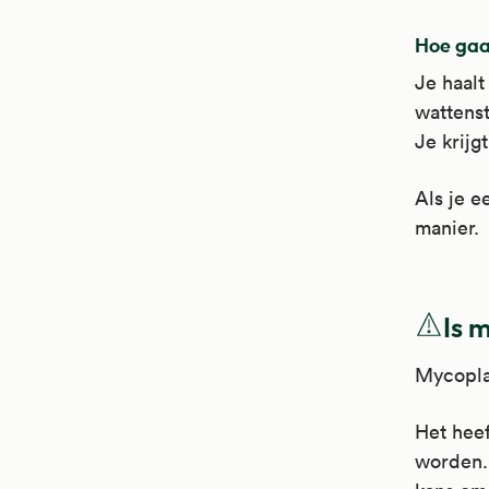
Hoe gaa
Je haalt
wattenst
Je krijg
Als je e
manier.
Is 
Mycoplas
Het heef
worden.