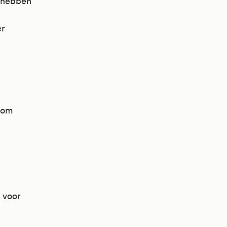
 hebben
er
rom
 voor