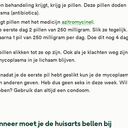
en behandeling krijgt, krijg je pillen. Deze pillen doden
ma (antibiotica).
jgt pillen met het medicijn
azitromycine
.
e eerste dag 2 pillen van 250 milligram. Slik ze tegelijk.
aarna 1 pil van 250 milligram per dag. Doe dit nog 4 da
 pillen slikken tot ze op zijn. Ook als je klachten weg zij
ycoplasma in je lichaam blijven.
nadat je de eerste pil hebt geslikt kun je de mycoplasm
n anderen geven. Heb dus geen seks in deze week. Wil
bben? Gebruik dan altijd een condoom.
romycine
neer moet je de huisarts bellen bij
romycine is een macrolide-antibioticum. Macrolide-