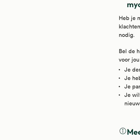
my
anti
Heb je m
Arts
klachte
lu
nodig.
ke
bi
Bel de h
ge
voor jou
go
Je den
hu
Je he
Je par
Arts
Je wil
di
nieuwe
Ly
lu
ve
Mee
C