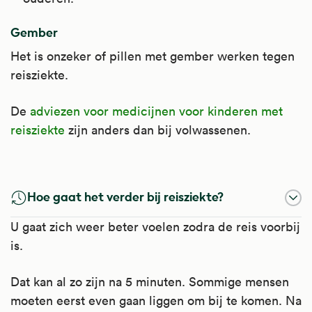
Gember
Het is onzeker of pillen met gember werken tegen
reisziekte.
De
adviezen voor medicijnen voor kinderen met
reisziekte
zijn anders dan bij volwassenen.
Cinnarizine
Meclozine
Cyclizine
Hoe gaat het verder bij reisziekte?
Cinnarizine vermindert misselijkheid. Verder
Meclozine zorgt ervoor dat u minder
Cyclizine vermindert misselijkheid.
U gaat zich weer beter voelen zodra de reis voorbij
is het een anti-allergiemedicijn.
misselijk bent.
Uw arts schrijft het voor bij misselijkheid en
is.
Het is te gebruiken bij reisziekte en bij
Het is te gebruiken bij misselijkheid en
braken.
Dat kan al zo zijn na 5 minuten. Sommige mensen
verschillende vormen van allergie, zoals
braken en bij reisziekte.
Kijk voor meer informatie op
moeten eerst even gaan liggen om bij te komen. Na
netelroos en jeuk. Ook kan het gebruikt
Kijk voor meer informatie op
Apotheek.nl
.