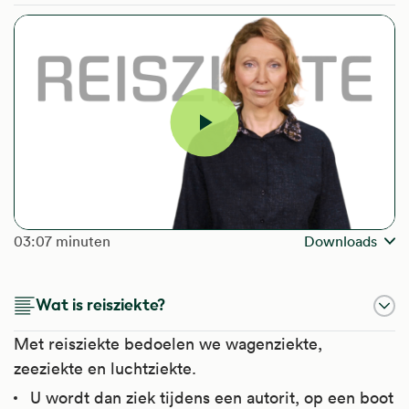
Video
afspelen
The length of the video is
03:07 minuten
Downloads
Wat is reisziekte?
Met reisziekte bedoelen we wagenziekte,
zeeziekte en luchtziekte.
U wordt dan ziek tijdens een autorit, op een boot