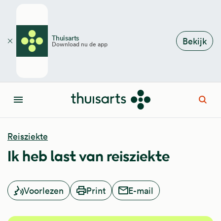
Overslaan en naar de inhoud gaan
Thuisarts
Bekijk
Download nu de app
Sluiten
Open
Menu
Reisziekte
Ik heb last van reisziekte
Voorlezen
Print
E-mail