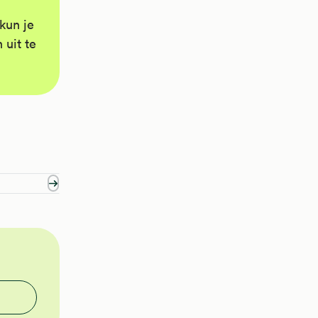
kun je
 uit te