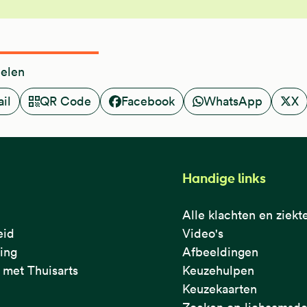
delen
il
QR Code
Facebook
WhatsApp
X
Handige links
Alle klachten en ziekt
eid
Video's
ring
Afbeeldingen
met Thuisarts
Keuzehulpen
Keuzekaarten