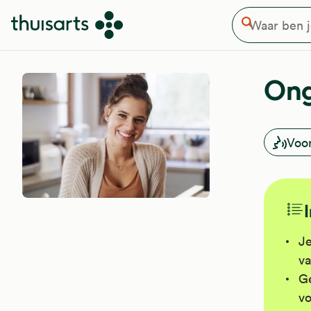
Waar ben je naar op zoek
Overslaan en naar de inhoud gaan
Zoeken
Ong
Voo
Je
va
Ge
vo