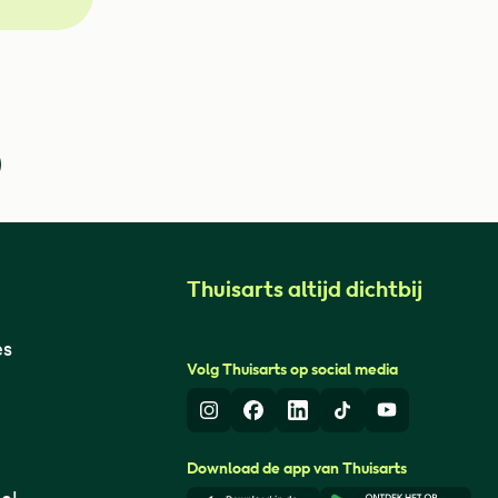
Thuisarts altijd dichtbij
es
Volg Thuisarts op social media
Instagram
Facebook
LinkedIn
TikTok
Youtube
Download de app van Thuisarts