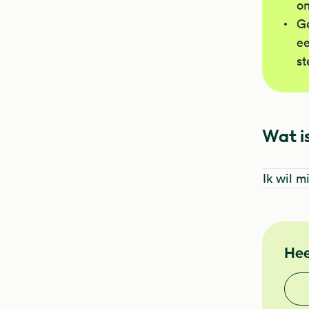
on
G
ee
st
Wat is
Ik wil m
NHG
Hee
Vond