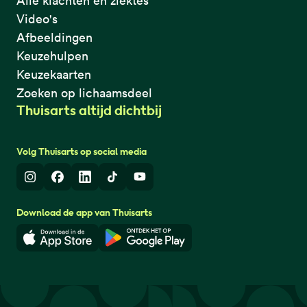
Alle klachten en ziektes
Video's
Afbeeldingen
Keuzehulpen
Keuzekaarten
Zoeken op lichaamsdeel
Thuisarts altijd dichtbij
Volg Thuisarts op social media
Instagram
Facebook
LinkedIn
TikTok
Youtube
Download de app van Thuisarts
Download in de App Store
Download in de Google Play 