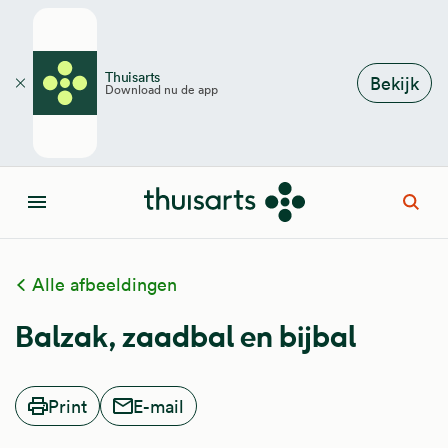
Overslaan en naar de inhoud gaan
Thuisarts
Bekijk
Download nu de app
Sluiten
Open
Menu
Alle afbeeldingen
Balzak, zaadbal en bijbal
Print
E-mail