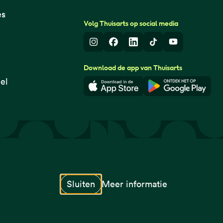
es
Volg Thuisarts op social media
Instagram
Facebook
LinkedIn
TikTok
Youtube
Download de app van Thuisarts
el
Download in de App Store
Download i
© Thuisarts 2026
Sluiten
Meer informatie
naar startpagina
naar startpagina