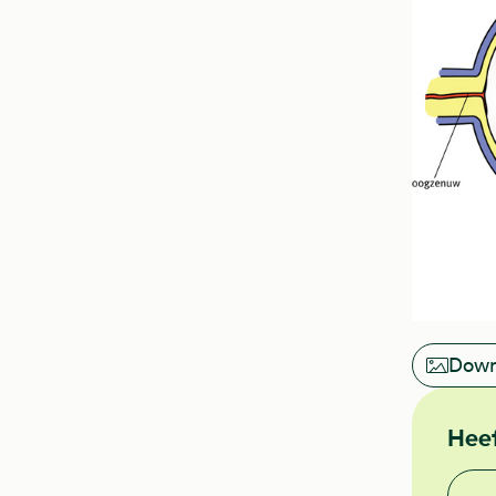
Down
Heef
Vond j