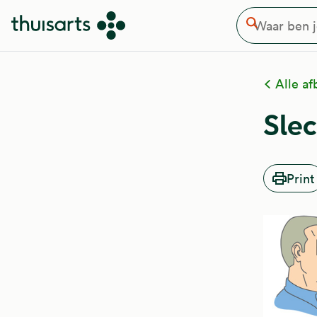
Waar ben je naar op zoek
Overslaan en naar de inhoud gaan
Zoeken
Alle af
Slec
Print