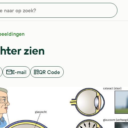
?
beeldingen
hter zien
E-mail
QR Code