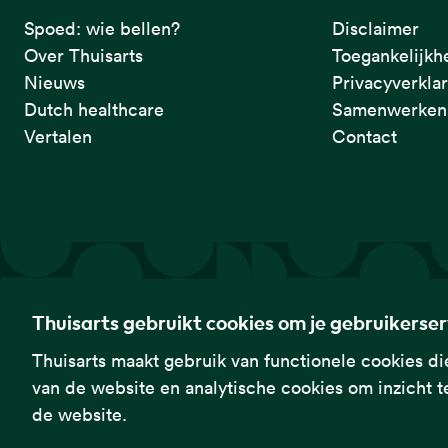
Spoed: wie bellen?
Disclaimer
Over Thuisarts
Toegankelijkh
Nieuws
Privacyverkla
Dutch healthcare
Samenwerken 
Vertalen
Contact
De eerste plek waar je het checkt.
Thuisarts gebruikt cookies om je gebruikerse
Thuisarts maakt gebruik van functionele cookies die
van de website en analytische cookies om inzicht te
Thuisarts is een samenwerkingsverband van het Nederlands Huisa
de website.
Federatie Medisch Specialisten en Patiëntenfederatie Nederland.