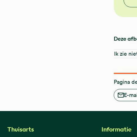
Deze afb
Ik zie ni
Pagina d
E-mai
Thuisarts
Informatie