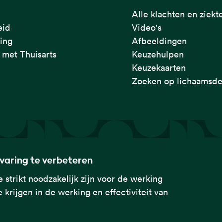
Alle klachten en ziekt
eid
Video's
ring
Afbeeldingen
met Thuisarts
Keuzehulpen
Keuzekaarten
Zoeken op lichaamsde
rvaring te verbeteren
 strikt noodzakelijk zijn voor de werking
 krijgen in de werking en effectiviteit van
rtsen Genootschap met de
naar startpagina