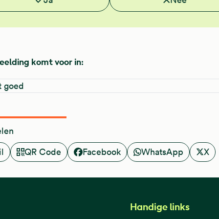
eelding komt voor in:
et goed
elen
l
QR Code
Facebook
WhatsApp
X
Handige links