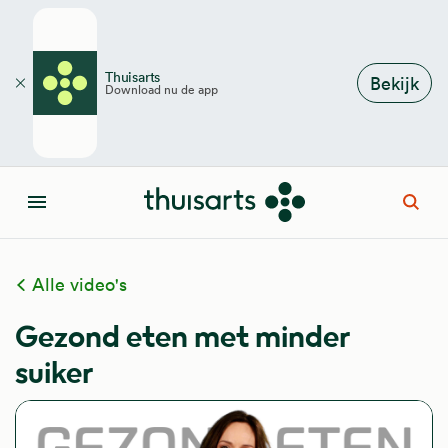
Overslaan en naar de inhoud gaan
Thuisarts
Bekijk
Download nu de app
Sluiten
Open
Menu
Alle video's
Gezond eten met minder
suiker