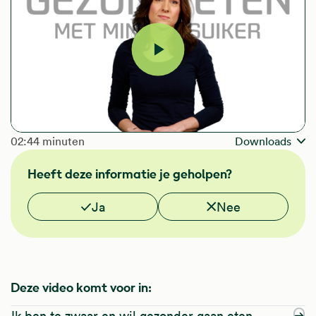
Video
afspelen
The length of the video is
02:44 minuten
Downloads
Heeft deze informatie je geholpen?
Vond je deze informatie nuttig?
Ja
Nee
Deze video komt voor in:
Ik ben te zwaar en wil gezonder gaan eten