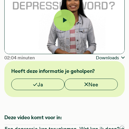
Video
afspelen
The length of the video is
02:04 minuten
Downloads
Heeft deze informatie je geholpen?
Vond je deze informatie nuttig?
Ja
Nee
Deze video komt voor in:
Een depressie kan terugkomen. Wat kan ik doen?