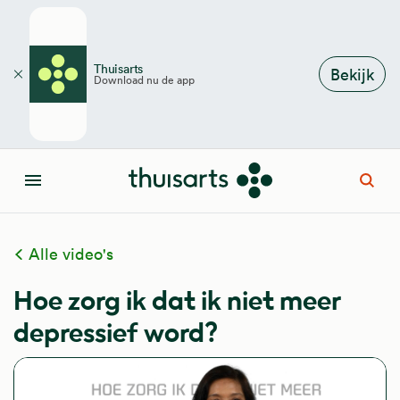
Overslaan en naar de inhoud gaan
Thuisarts
Bekijk
Download nu de app
Sluiten
Open
Menu
Alle video's
Hoe zorg ik dat ik niet meer
depressief word?