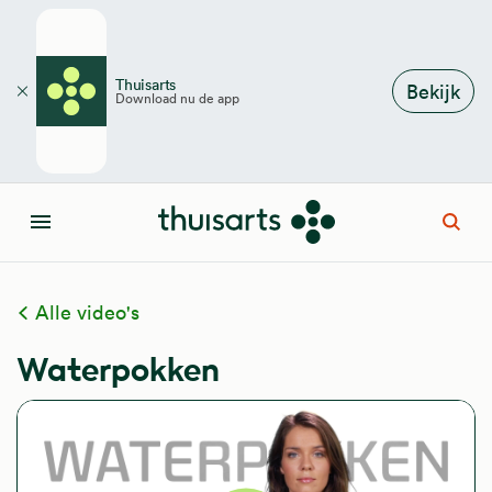
Overslaan en naar de inhoud gaan
Thuisarts
Bekijk
Download nu de app
Sluiten
Open
Menu
Alle video's
Waterpokken