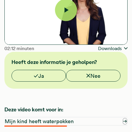
Video
afspelen
The length of the video is
02:12 minuten
Downloads
Heeft deze informatie je geholpen?
Vond je deze informatie nuttig?
Ja
Nee
Deze video komt voor in:
Mijn kind heeft waterpokken