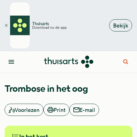
Overslaan en naar de inhoud gaan
Thuisarts
Bekijk
Download nu de app
Sluiten
Open
Menu
Trombose in het oog
Voorlezen
Print
E-mail
In het kort