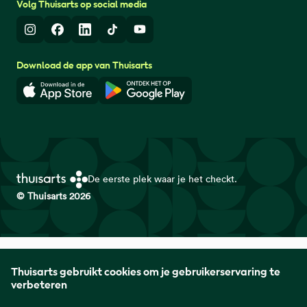
Volg Thuisarts op social media
Instagram
Facebook
LinkedIn
TikTok
Youtube
Download de app van Thuisarts
Download in de App Store
Download in de Google Play 
De eerste plek waar je het checkt.
© Thuisarts 2026
Thuisarts is een samenwerkingsverband van het Nederlands
Thuisarts gebruikt cookies om je gebruikerservaring te
Huisartsen Genootschap met de Federatie Medisch
verbeteren
Specialisten en Patiëntenfederatie Nederland.