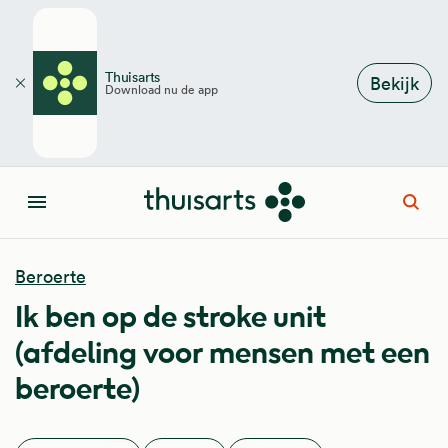
Overslaan en naar de inhoud gaan
Thuisarts
Bekijk
Download nu de app
Sluiten
Open
Menu
Beroerte
Ik ben op de stroke unit
(afdeling voor mensen met een
beroerte)