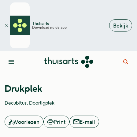
Overslaan en naar de inhoud gaan
Thuisarts
Bekijk
Download nu de app
Sluiten
Open
Menu
Drukplek
Decubitus
Doorligplek
Voorlezen
Print
E-mail