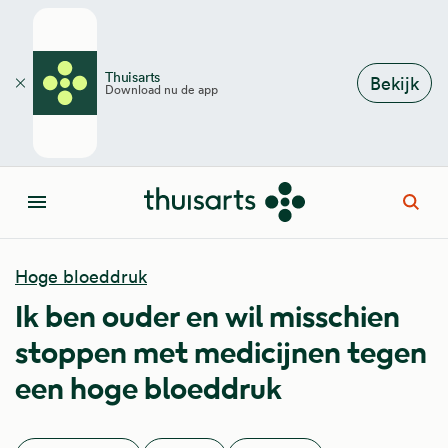
Overslaan en naar de inhoud gaan
Thuisarts
Bekijk
Download nu de app
Sluiten
Open
Menu
Hoge bloeddruk
Ik ben ouder en wil misschien
stoppen met medicijnen tegen
een hoge bloeddruk