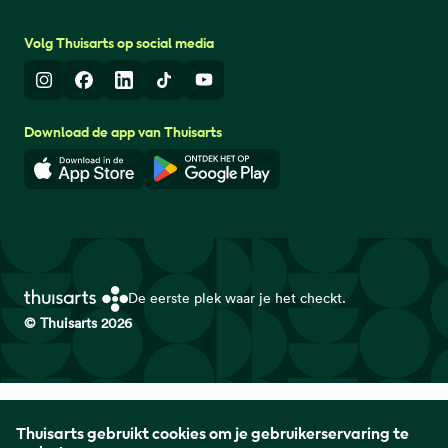
Volg Thuisarts op social media
Instagram
Facebook
LinkedIn
TikTok
Youtube
Download de app van Thuisarts
Download in de App Store
Download in de Google Play 
De eerste plek waar je het checkt.
© Thuisarts 2026
Thuisarts is een samenwerkingsverband van het Nederlands
Thuisarts gebruikt cookies om je gebruikerservaring te
Huisartsen Genootschap met de Federatie Medisch