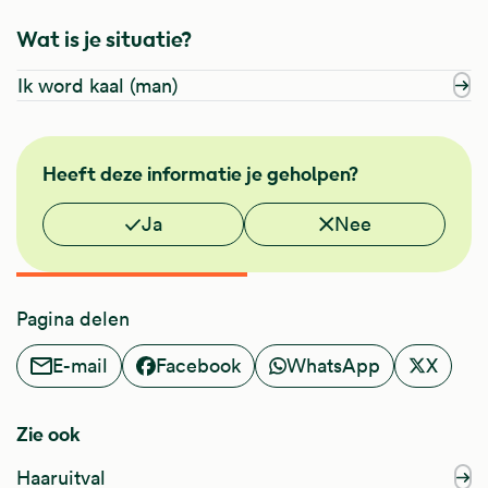
Wat is je situatie?
Ik word kaal (man)
NHG
Heeft deze informatie je geholpen?
Vond je deze informatie nuttig?
Ja
Nee
Pagina delen
E-mail
Facebook
WhatsApp
X
Zie ook
Haaruitval