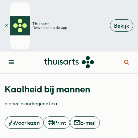
Overslaan en naar de inhoud gaan
Thuisarts
Bekijk
Download nu de app
Sluiten
Open
Menu
Kaalheid bij mannen
alopecia androgenetica
Voorlezen
Print
E-mail