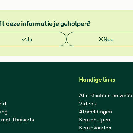
t deze informatie je geholpen?
e deze informatie nuttig?
Ja
Nee
Handige links
Alle klachten en ziekt
eid
Video's
ring
Afbeeldingen
met Thuisarts
Keuzehulpen
Keuzekaarten