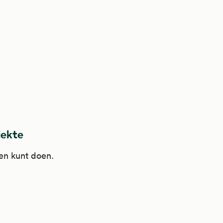
ziekte
zen kunt doen.
kte