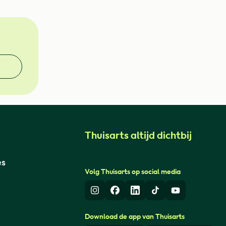
Thuisarts altijd dichtbij
es
Volg Thuisarts op social media
Instagram
Facebook
LinkedIn
TikTok
Youtube
Download de app van Thuisarts