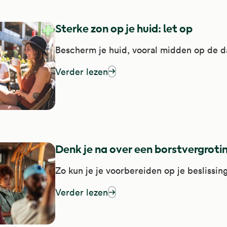
Sterke zon op je huid: let op
Bescherm je huid, vooral midden op de d
Verder lezen
over sterke zon op je huid: let op
Denk je na over een borstvergroti
Zo kun je je voorbereiden op je beslissing
Verder lezen
over denk je na over een borstvergroting