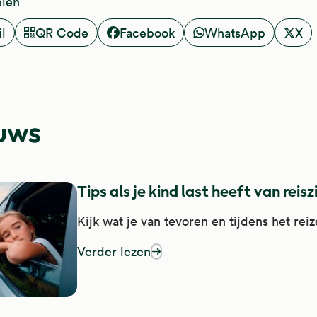
elen
l
QR Code
Facebook
WhatsApp
X
uws
Tips als je kind last heeft van reis
Kijk wat je van tevoren en tijdens het rei
Verder lezen
over tips als je kind last heeft van reiszie