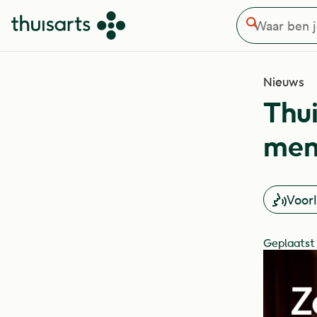
Waar ben je naar op zoek
Overslaan en naar de inhoud gaan
Zoeken
Nieuws
Thui
men
Voor
Geplaatst