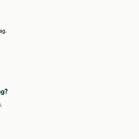
ag.
ng?
.
?