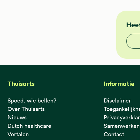
Heef
Vond j
Thuisarts
Informatie
Spoed: wie bellen?
Disclaimer
Over Thuisarts
Toegankelijkh
Nieuws
Privacyverkla
Dutch healthcare
Samenwerken 
Vertalen
Contact