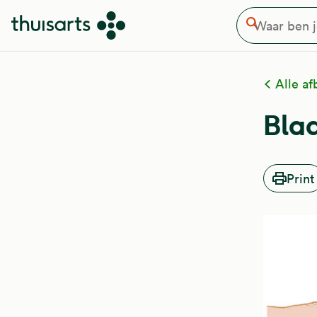
Waar ben je naar op zoek
Overslaan en naar de inhoud gaan
Zoeken
Alle af
Bla
Print