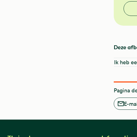
Vond j
Deze afb
Ik heb ee
Pagina d
E-mai