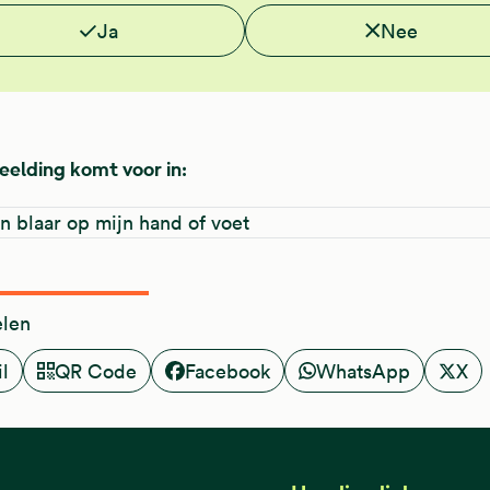
e deze informatie nuttig?
Ja
Nee
eelding komt voor in:
n blaar op mijn hand of voet
elen
l
QR Code
Facebook
WhatsApp
X