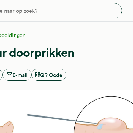
?
beeldingen
ar doorprikken
E-mail
QR Code