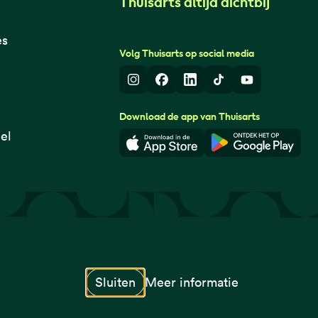
Thuisarts altijd dichtbij
es
Volg Thuisarts op social media
Instagram
Facebook
LinkedIn
TikTok
Youtube
Download de app van Thuisarts
el
Download in de App Store
Download i
© Thuisarts 2026
Sluiten
Meer informatie