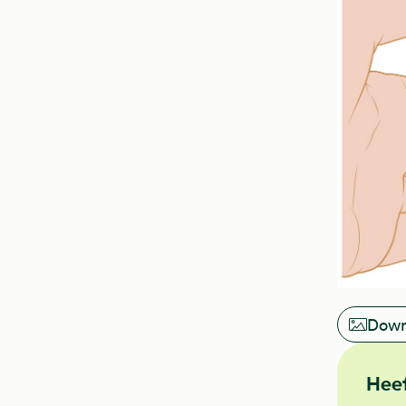
Down
Heef