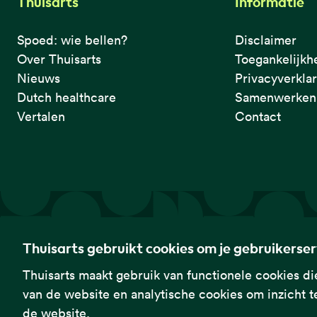
Thuisarts
Informatie
Spoed: wie bellen?
Disclaimer
Over Thuisarts
Toegankelijkh
Nieuws
Privacyverkla
Dutch healthcare
Samenwerken 
Vertalen
Contact
De eerste plek waar je het checkt.
Thuisarts gebruikt cookies om je gebruikerse
Thuisarts maakt gebruik van functionele cookies die
van de website en analytische cookies om inzicht te
Thuisarts is een samenwerkingsverband van het Nederlands Huisa
de website.