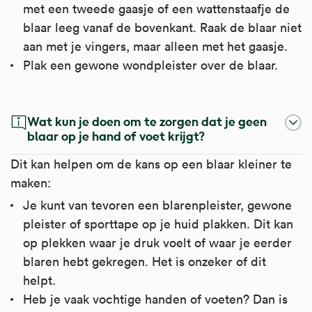
met een tweede gaasje of een wattenstaafje de
blaar leeg vanaf de bovenkant. Raak de blaar niet
aan met je vingers, maar alleen met het gaasje.
Plak een gewone wondpleister over de blaar.
Chloorhexidine Op De Huid
Jodium Op De Huid
Wat kun je doen om te zorgen dat je geen
Chloorhexidine is een ontsmettend middel.
Jodium is een ontsmettend middel. Het
blaar op je hand of voet krijgt?
wordt gebruikt om de huid te ontsmetten.
Dit kan helpen om de kans op een blaar kleiner te
Het wordt gebruikt bij huidinfecties en om
Kijk voor meer informatie op
maken:
infecties te voorkomen. Het wordt ook
Apotheek.nl
.
Je kunt van tevoren een blarenpleister, gewone
gebruikt om steeds terugkerende infecties,
pleister of sporttape op je huid plakken. Dit kan
zoals steenpuisten, te voorkomen.
op plekken waar je druk voelt of waar je eerder
Kijk voor meer informatie op
blaren hebt gekregen. Het is onzeker of dit
Apotheek.nl
.
helpt.
Heb je vaak vochtige handen of voeten? Dan is