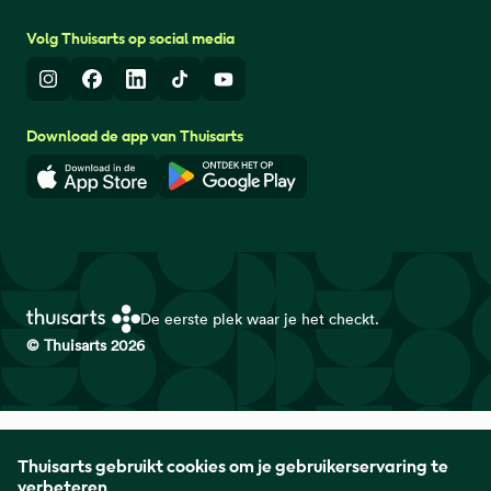
Volg Thuisarts op social media
Instagram
Facebook
LinkedIn
TikTok
Youtube
Download de app van Thuisarts
Download in de App Store
Download in de Google Play 
De eerste plek waar je het checkt.
© Thuisarts 2026
Thuisarts is een samenwerkingsverband van het Nederlands
Thuisarts gebruikt cookies om je gebruikerservaring te
Huisartsen Genootschap met de Federatie Medisch
verbeteren