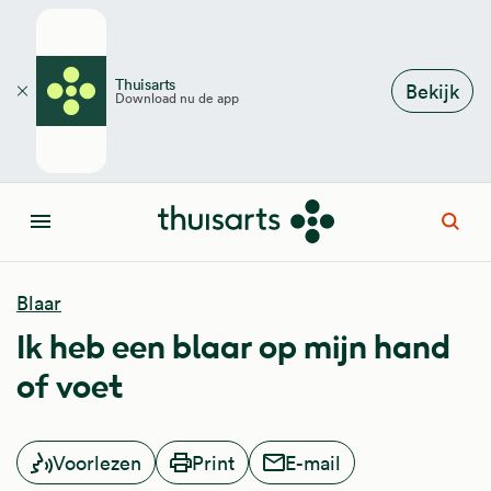
Overslaan en naar de inhoud gaan
Thuisarts
Bekijk
Download nu de app
Sluiten
Open
Menu
Blaar
Ik heb een blaar op mijn hand
of voet
Voorlezen
Print
E-mail