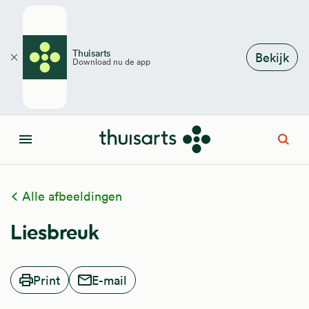
Overslaan en naar de inhoud gaan
Thuisarts
Bekijk
Download nu de app
Sluiten
Open
Menu
Alle afbeeldingen
Liesbreuk
Print
E-mail