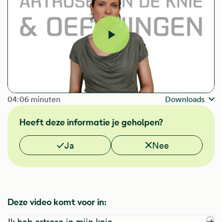
Video
afspelen
The length of the video is
04:06 minuten
Downloads
Heeft deze informatie je geholpen?
Vond je deze informatie nuttig?
Ja
Nee
Deze video komt voor in:
Ik heb artrose in mijn knie