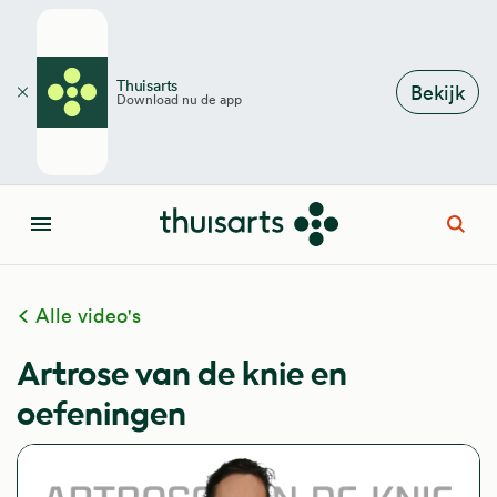
Overslaan en naar de inhoud gaan
Thuisarts
Bekijk
Download nu de app
Sluiten
Open
Menu
Alle video's
Artrose van de knie en
oefeningen