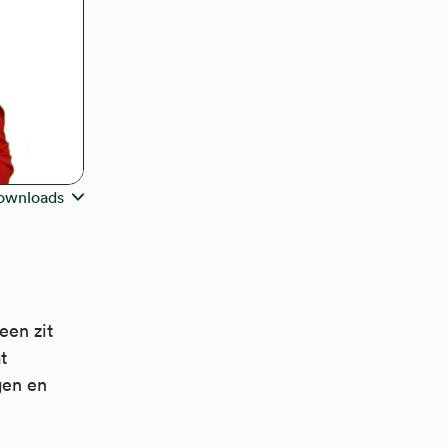
ownloads
een zit
t
gen en