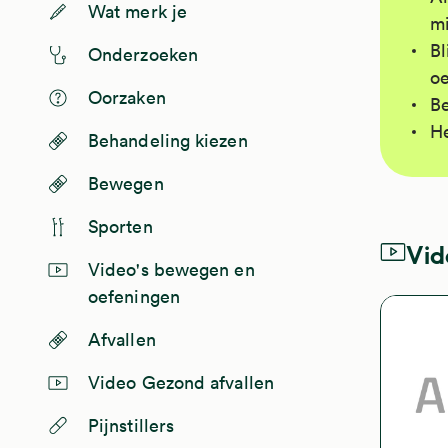
Wat merk je
mi
Bl
Onderzoeken
oe
Oorzaken
Be
He
Behandeling kiezen
Bewegen
Sporten
Vid
Video's bewegen en
oefeningen
Afvallen
Video Gezond afvallen
Pijnstillers