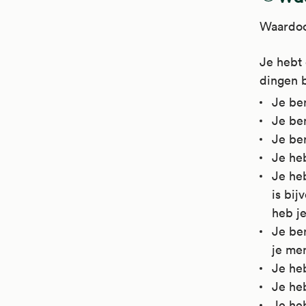
Waardoor
Je hebt 
dingen bi
Je ben
Je ben
Je be
Je he
Je he
is bij
heb je
Je ben
je me
Je heb
Je heb
Je he