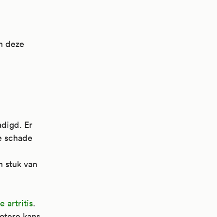
an deze
digd. Er
de schade
n stuk van
 artritis
.
rotere kans