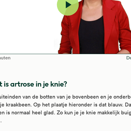
Video
afspelen
h of the video is
nuten
D
is artrose in je knie?
iteinden van de botten van je bovenbeen en je onderb
je kraakbeen. Op het plaatje hieronder is dat blauw. Da
n is normaal heel glad. Zo kun je je knie makkelijk bui
.