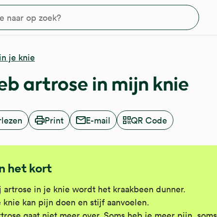
?
in je knie
eb artrose in mijn knie
rlezen
Print
E-mail
QR Code
In het kort
j artrose in je knie wordt het kraakbeen dunner.
 knie kan pijn doen en stijf aanvoelen.
trose gaat niet meer over. Soms heb je meer pijn, soms