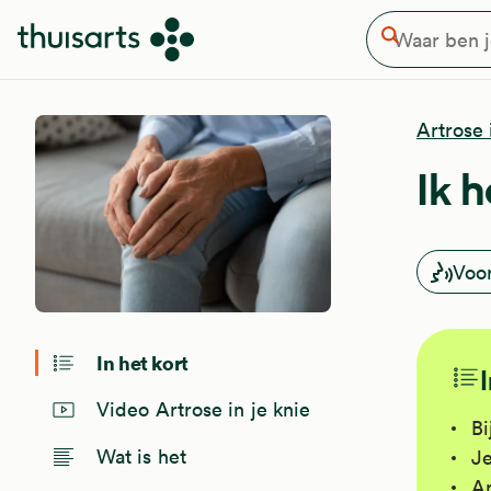
Waar ben je naar op zoek
Overslaan en naar de inhoud gaan
Zoeken
Artrose 
Ik h
Voo
In het kort
Video Artrose in je knie
Bi
Wat is het
Je
Ar