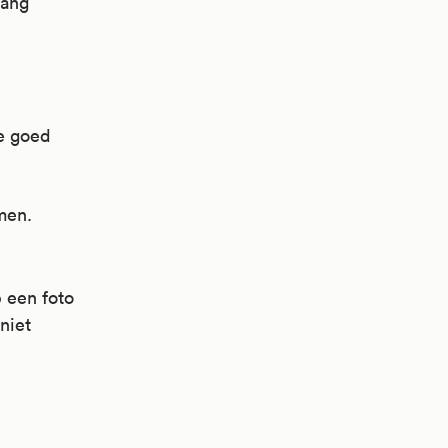
lang
ie goed
men.
p een foto
 niet