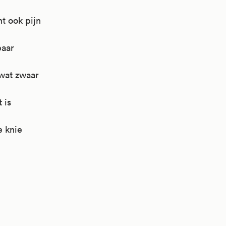
nt ook pijn
paar
 wat zwaar
 is
e knie