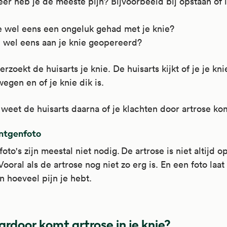
er heb je de meeste pijn? Bijvoorbeeld bij opstaan of 
.
e wel eens een ongeluk gehad met je knie?
e wel eens aan je knie geopereerd?
rzoekt de huisarts je knie. De huisarts kijkt of je je kn
egen en of je knie dik is.
weet de huisarts daarna of je klachten door artrose ko
ntgenfoto
oto's zijn meestal niet nodig. De artrose is niet altijd o
 Vooral als de artrose nog niet zo erg is. En een foto laat
n hoeveel pijn je hebt.
rdoor komt artrose in je knie?