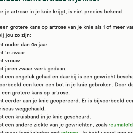
 je artrose in je knie krijgt, is niet precies bekend.
een grotere kans op artrose van je knie als 1 of meer v
j jou zo zijn:
t ouder dan 45 jaar.
t te zwaar.
nt vrouw.
bt jaren zwaar werk gedaan.
bt een ongeluk gehad en daarbij is een gewricht bescha
voorbeeld een keer een bot in je knie gebroken. Door 
 een grotere kans op artrose.
t eerder aan je knie geopereerd. Er is bijvoorbeeld ee
niscus weggehaald.
t een kruisband in je knie gescheurd.
t een andere ziekte van je gewrichten, zoals
reumatoïde
bt meer familieleden met
artrose
. Je hebt vooral een g