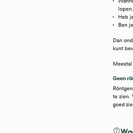
Wanne
lopen
Heb j
Ben j
Dan onde
kunt bew
Meestal 
Geen rö
Röntgenf
te zien.
goed zie
Waa