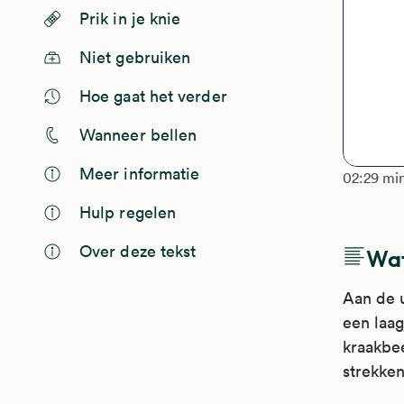
Prik in je knie
Niet gebruiken
Hoe gaat het verder
Wanneer bellen
Meer informatie
The lengt
02:29 mi
Hulp regelen
Over deze tekst
Wat 
Aan de u
een laag
kraakbee
strekken