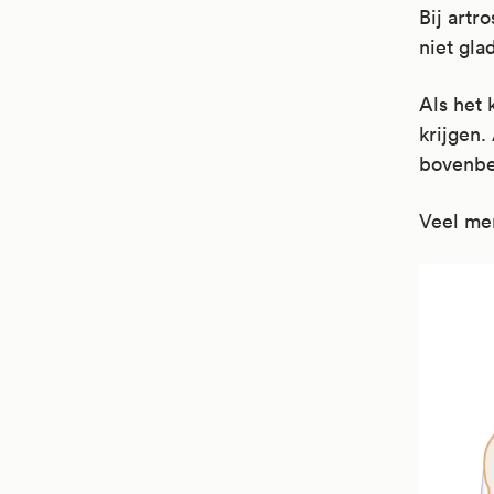
Bij artr
niet gla
Als het 
krijgen.
bovenbe
Veel men