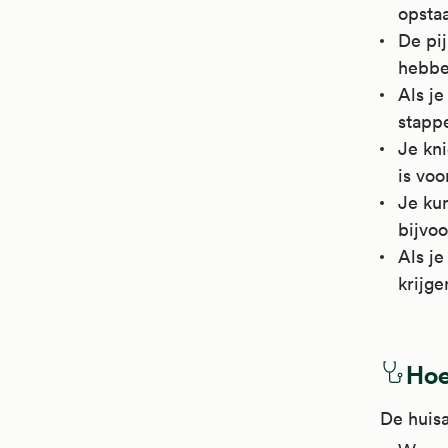
opstaa
De pij
hebben
Als je
stappe
Je kni
is voo
Je kun
bijvoo
Als je
krijge
Hoe
De huisa