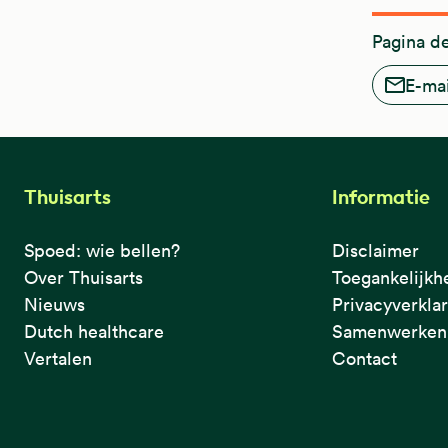
Pagina d
E-mai
Thuisarts
Informatie
Spoed: wie bellen?
Disclaimer
Over Thuisarts
Toegankelijkh
Nieuws
Privacyverkla
Dutch healthcare
Samenwerken 
Vertalen
Contact