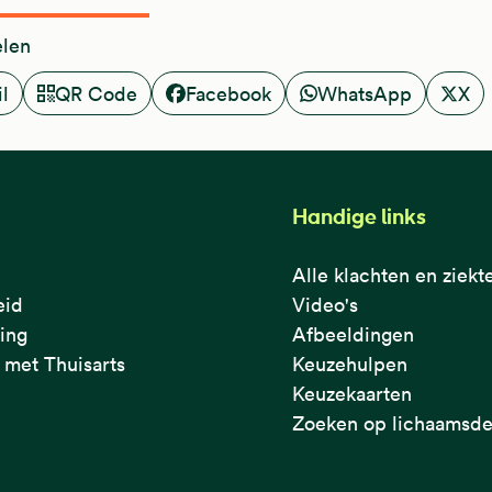
elen
l
QR Code
Facebook
WhatsApp
X
Handige links
Alle klachten en ziekt
eid
Video's
ring
Afbeeldingen
met Thuisarts
Keuzehulpen
Keuzekaarten
Zoeken op lichaamsde