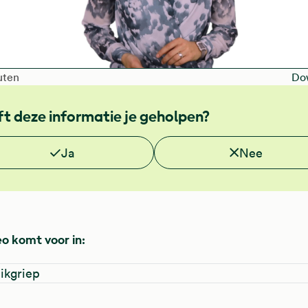
afspelen
 of the video is
uten
Do
t deze informatie je geholpen?
e deze informatie nuttig?
Ja
Nee
o komt voor in:
ikgriep