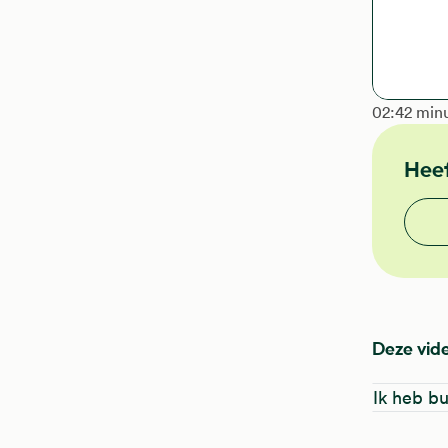
The length
02:42 min
Heef
Vond j
Deze vide
Ik heb bu