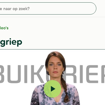
?
deo's
griep
Video