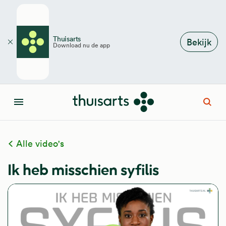
Overslaan en naar de inhoud gaan
Thuisarts
Bekijk
Download nu de app
Sluiten
Open
Menu
Alle video's
Ik heb misschien syfilis