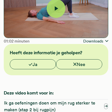
Video
afspelen
The length of the video is
01:02 minuten
Downloads
Heeft deze informatie je geholpen?
Vond je deze informatie nuttig?
Ja
Nee
Deze video komt voor in:
Ik ga oefeningen doen om mijn rug sterker te
maken (stap 2 bij rugpijn)