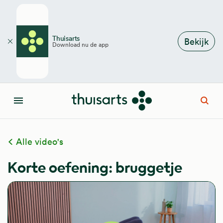
Overslaan en naar de inhoud gaan
Thuisarts
Bekijk
Download nu de app
Sluiten
Open
Menu
Alle video's
Korte oefening: bruggetje