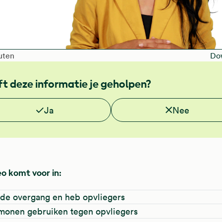
afspelen
 of the video is
uten
Do
t deze informatie je geholpen?
e deze informatie nuttig?
Ja
Nee
o komt voor in:
n de overgang en heb opvliegers
rmonen gebruiken tegen opvliegers