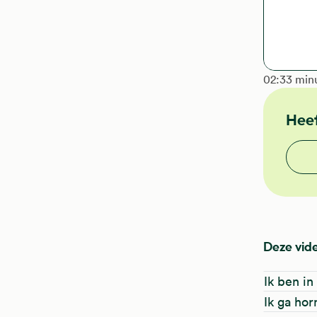
The length
02:33 min
Heef
Vond j
Deze vide
Ik ben i
Ik ga ho