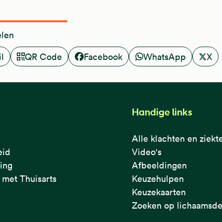
elen
l
QR Code
Facebook
WhatsApp
X
Handige links
Alle klachten en ziekt
eid
Video's
ring
Afbeeldingen
met Thuisarts
Keuzehulpen
Keuzekaarten
Zoeken op lichaamsde