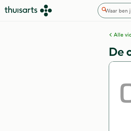
Waar ben je naar op zoek
Overslaan en naar de inhoud gaan
Zoeken
Alle vi
De 