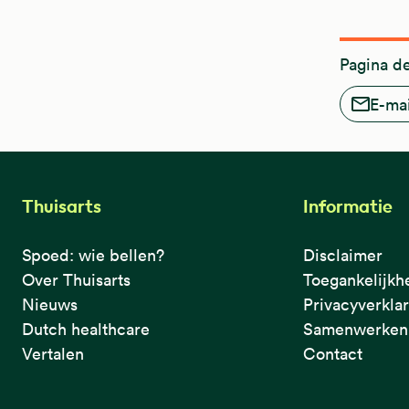
Pagina d
E-mai
Thuisarts
Informatie
Spoed: wie bellen?
Disclaimer
Over Thuisarts
Toegankelijkh
Nieuws
Privacyverkla
Dutch healthcare
Samenwerken 
Vertalen
Contact