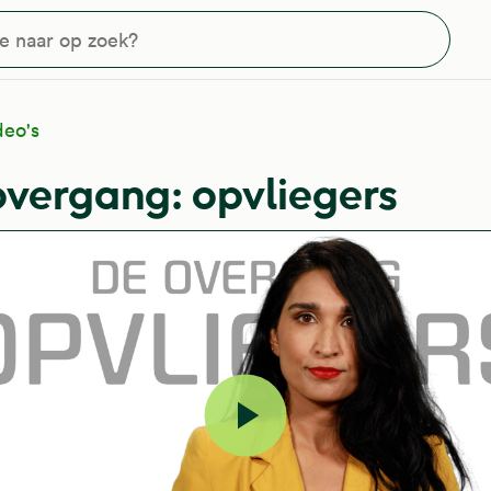
?
deo's
overgang: opvliegers
Video