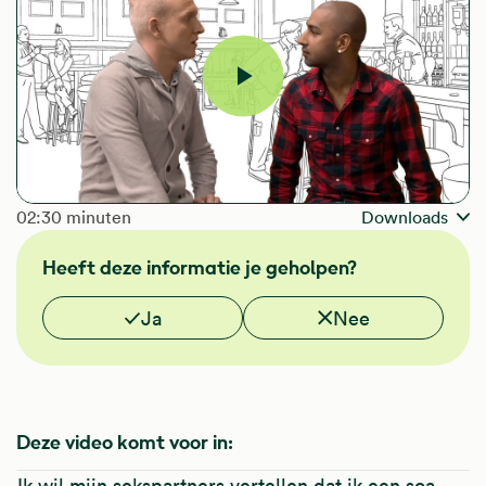
Video
afspelen
The length of the video is
02:30 minuten
Downloads
Heeft deze informatie je geholpen?
Vond je deze informatie nuttig?
Ja
Nee
Deze video komt voor in:
Ik wil mijn sekspartners vertellen dat ik een soa