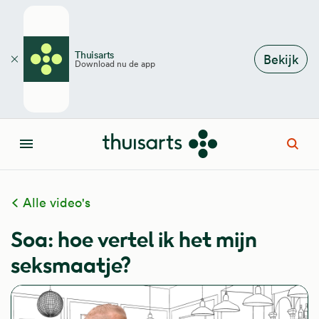
Overslaan en naar de inhoud gaan
Thuisarts
Bekijk
Download nu de app
Sluiten
Open
Menu
Alle video's
Soa: hoe vertel ik het mijn
seksmaatje?