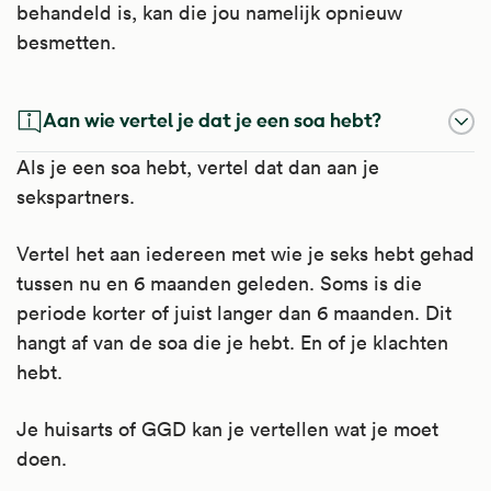
behandeld is, kan die jou namelijk opnieuw
besmetten.
Aan wie vertel je dat je een soa hebt?
Als je een soa hebt, vertel dat dan aan je
sekspartners.
Vertel het aan iedereen met wie je seks hebt gehad
tussen nu en 6 maanden geleden. Soms is die
periode korter of juist langer dan 6 maanden. Dit
hangt af van de soa die je hebt. En of je klachten
hebt.
Je huisarts of GGD kan je vertellen wat je moet
doen.