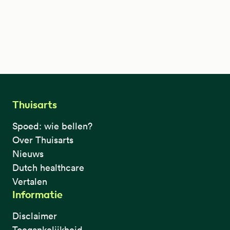
Thuisarts
Spoed: wie bellen?
Over Thuisarts
Nieuws
Dutch healthcare
Vertalen
Informatie
Disclaimer
Toegankelijkheid