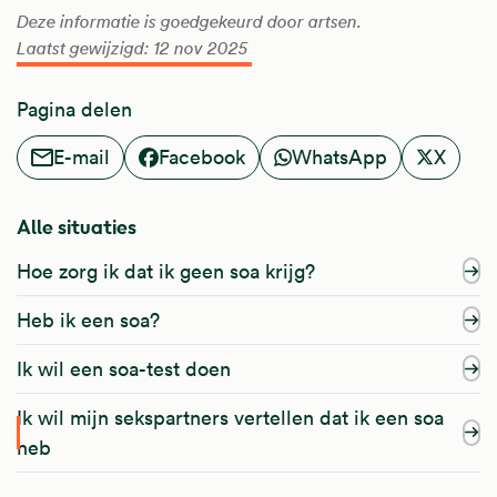
Deze informatie is goedgekeurd door artsen.
Laatst gewijzigd: 12 nov 2025
Pagina delen
E-mail
Facebook
WhatsApp
X
Alle situaties
Hoe zorg ik dat ik geen soa krijg?
Heb ik een soa?
Ik wil een soa-test doen
Ik wil mijn sekspartners vertellen dat ik een soa
heb