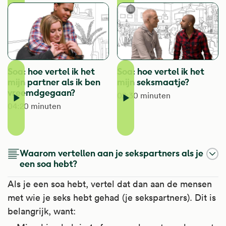
Soa: hoe vertel ik het
Soa: hoe vertel ik het
mijn partner als ik ben
mijn seksmaatje?
vreemdgegaan?
02:30 minuten
04:20 minuten
Waarom vertellen aan je sekspartners als je
een soa hebt?
Als je een soa hebt, vertel dat dan aan de mensen
met wie je seks hebt gehad (je sekspartners). Dit is
belangrijk, want: