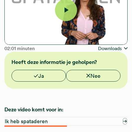
Video
afspelen
The length of the video is
02:01 minuten
Downloads
Heeft deze informatie je geholpen?
Vond je deze informatie nuttig?
Ja
Nee
Deze video komt voor in:
Ik heb spataderen