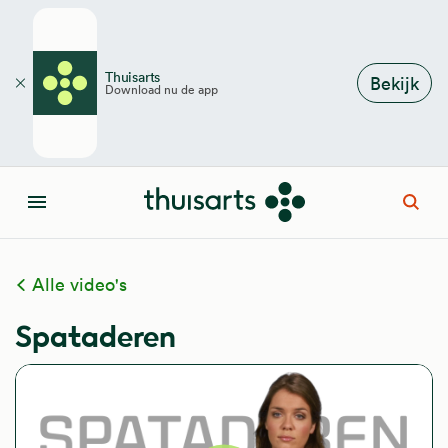
Overslaan en naar de inhoud gaan
Thuisarts
Bekijk
Download nu de app
Sluiten
Open
Menu
Alle video's
Spataderen