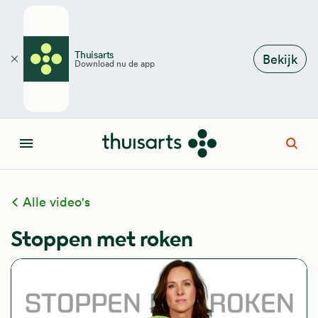
Overslaan en naar de inhoud gaan
Thuisarts
Bekijk
Download nu de app
Sluiten
Open
Menu
Alle video's
Stoppen met roken