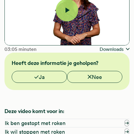
Video
afspelen
The length of the video is
03:05 minuten
Downloads
Heeft deze informatie je geholpen?
Vond je deze informatie nuttig?
Ja
Nee
Deze video komt voor in:
Ik ben gestopt met roken
Ik wil stoppen met roken