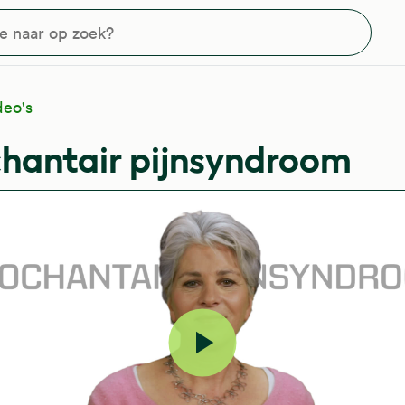
?
deo's
chantair pijnsyndroom
Video