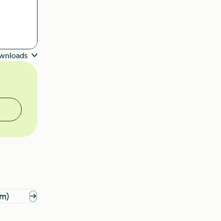
wnloads
om)