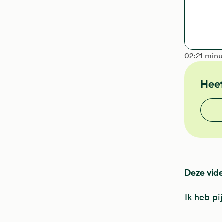
The length
02:21 min
Heef
Vond j
Deze vide
Ik heb pi