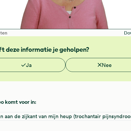
afspelen
 of the video is
uten
Do
t deze informatie je geholpen?
e deze informatie nuttig?
Ja
Nee
o komt voor in:
jn aan de zijkant van mijn heup (trochantair pijnsyndro