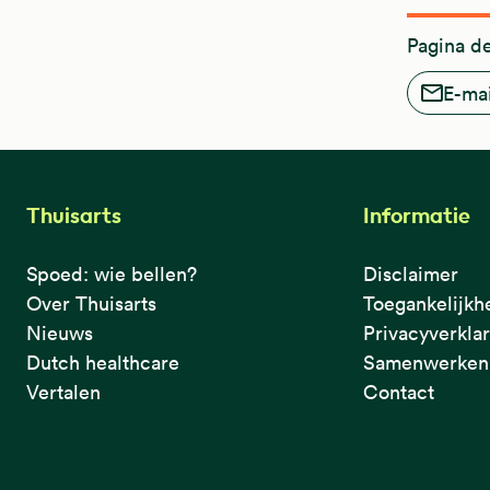
Pagina d
E-mai
Thuisarts
Informatie
Spoed: wie bellen?
Disclaimer
Over Thuisarts
Toegankelijkh
Nieuws
Privacyverkla
Dutch healthcare
Samenwerken 
Vertalen
Contact