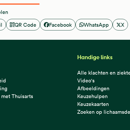
elen
l
QR Code
Facebook
WhatsApp
X
Handige links
Alle klachten en ziekt
eid
Video's
ring
Afbeeldingen
met Thuisarts
Keuzehulpen
Keuzekaarten
Zoeken op lichaamsde