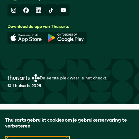
Instagram
Facebook
LinkedIn
TikTok
Youtube
Download de app van Thuisarts
Download in de App Store
Download in de Google Play 
De eerste plek waar je het checkt.
© Thuisarts 2026
Thuisarts is een samenwerkingsverband van het Nederlands
Thuisarts gebruikt cookies om je gebruikerservaring te
Huisartsen Genootschap met de Federatie Medisch
verbeteren
Specialisten en Patiëntenfederatie Nederland.