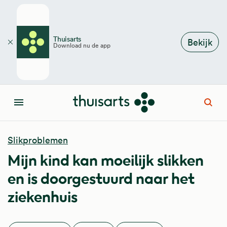
Overslaan en naar de inhoud gaan
Thuisarts
Bekijk
Download nu de app
Sluiten
Open
Menu
Slikproblemen
Mijn kind kan moeilijk slikken
en is doorgestuurd naar het
ziekenhuis