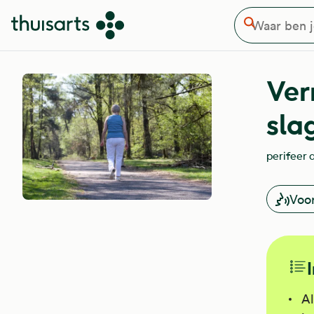
Waar ben je naar op zoek
Overslaan en naar de inhoud gaan
Zoeken
Ver
sla
perifeer 
Voo
Al