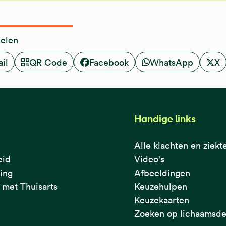
delen
il
QR Code
Facebook
WhatsApp
X
Handige links
Alle klachten en ziekt
eid
Video's
ring
Afbeeldingen
met Thuisarts
Keuzehulpen
Keuzekaarten
Zoeken op lichaamsde