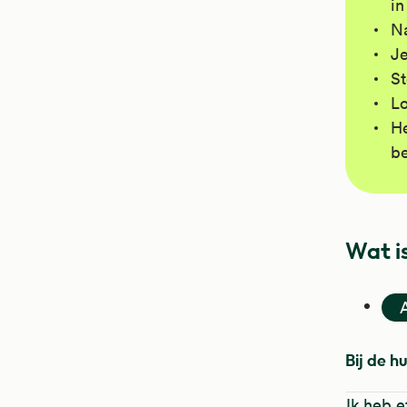
in
Na
Je
St
Lo
He
be
Wat is
Bij de h
Ik heb 