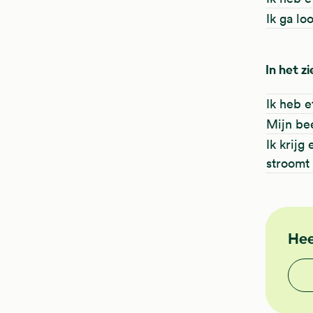
Ik ga lo
In het z
Ik heb 
Mijn be
Ik krijg
stroomt
FMS
NHG
Hee
Vond