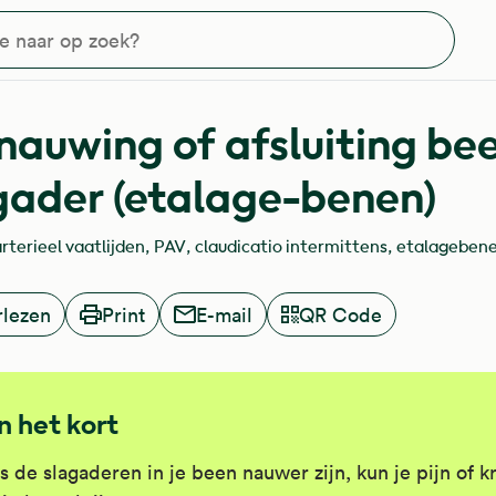
?
nauwing of afsluiting be
gader (etalage-benen)
arterieel vaatlijden
PAV
claudicatio intermittens
etalageben
rlezen
Print
E-mail
QR Code
In het kort
s de slagaderen in je been nauwer zijn, kun je pijn of 