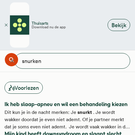
Overslaan en naar de inhoud gaan
Thuisarts
Bekijk
Download nu de app
Sluiten
ar ben je naar op zoek?
Zoeken
Annuleren
Wissen
Voorlezen
Ik heb slaap-apneu en wil een behandeling kiezen
snurkt
Dit kun je in de nacht merken: Je
. Je wordt
wakker doordat je even niet ademt. Of je partner merkt
dat je soms even niet ademt. Je wordt vaak wakker in de
Mijn kind heeft downsyndroom en slaapt slecht
nacht. Als je lange tijd niet uitrust en moe bent, kun je