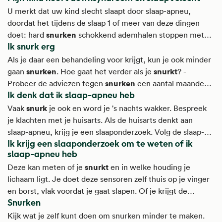
meer problemen krijgen. Je wordt misschien sneller boos.
U merkt dat uw kind slecht slaapt door slaap-apneu,
Ook is het moeilijker om je aandacht ergens bij te houden.
doordat het tijdens de slaap 1 of meer van deze dingen
Je vergeet vaker dingen.
snurken
doet: hard
schokkend ademhalen stoppen met
Ik snurk erg
ademhalen veel bewegen vreemd zitten of liggen veel
zweten in bed plassen Onderzoek naar slaap-apneu bij
Als je daar een behandeling voor krijgt, kun je ook minder
mijn kind met downsyndroom - Als uw kind met
snurken
snurkt
gaan
. Hoe gaat het verder als je
? -
downsyndroom slecht slaapt, onderzoekt de keel-neus-
snurken
Probeer de adviezen tegen
een aantal maanden.
oor-arts of slaap-specialist of uw kind slaap-apneu
Ik denk dat ik slaap-apneu heb
snurken
Vaak helpen ze. Blijf je erg
? Bespreek het met je
huisarts. Die kan met een lampje in je neus en keel kijken.
snurk
Vaak
je ook en word je 's nachts wakker. Bespreek
Samen kijk je wat je nog meer kunt doen om minder te
je klachten met je huisarts. Als de huisarts denkt aan
snurken
.
slaap-apneu, krijg je een slaaponderzoek. Volg de slaap-
Ik krijg een slaaponderzoek om te weten of ik
adviezen. Slaap ook genoeg: 7 of 8 uur per nacht. Rij geen
slaap-apneu heb
auto als je overdag slaperig bent. Wat is slaap-apneu? - Bij
snurkt
Deze kan meten of je
en in welke houding je
slaap-apneu stop je vaak even met ademen terwijl je
lichaam ligt. Je doet deze sensoren zelf thuis op je vinger
slaapt: 5 keer per uur of vaker.
en borst, vlak voordat je gaat slapen. Of je krijgt de
Snurken
sensoren in het ziekenhuis of slaapcentrum. Alle
informatie van de nacht wordt opgeslagen in het apparaat.
Kijk wat je zelf kunt doen om snurken minder te maken.