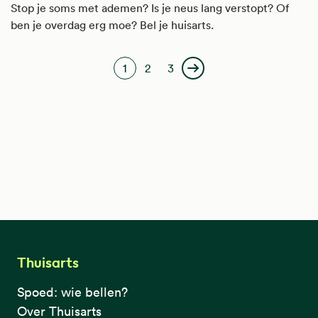
In het ziekenhuis bekijken ze later die informatie.
Stop je soms met ademen? Is je neus lang verstopt? Of
ben je overdag erg moe? Bel je huisarts.
Paginering
1
2
3
Huidige pagina
Pagina
Pagina
Volgende pagina
Thuisarts
Spoed: wie bellen?
Over Thuisarts