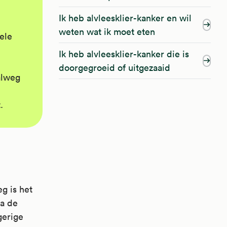
Ik heb alvleesklier-kanker en wil
weten wat ik moet eten
ele
Ik heb alvleesklier-kanker die is
doorgegroeid of uitgezaaid
alweg
.
g is het
ia de
gerige