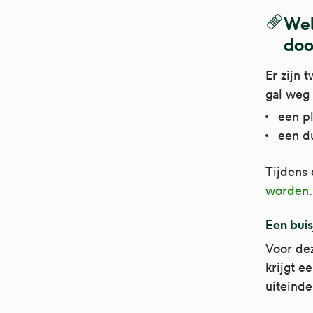
Wel
doo
Er zijn 
gal weg 
een pl
een du
Tijdens 
worden
Een buis
Voor dez
krijgt e
uiteinde