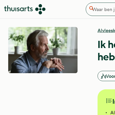
Waar ben je naar op zoek
Overslaan en naar de inhoud gaan
Zoeken
Alvleesk
Ik 
heb
Voo
Al