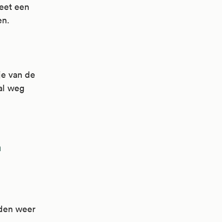
heet een
en.
je van de
al weg
n
rden weer