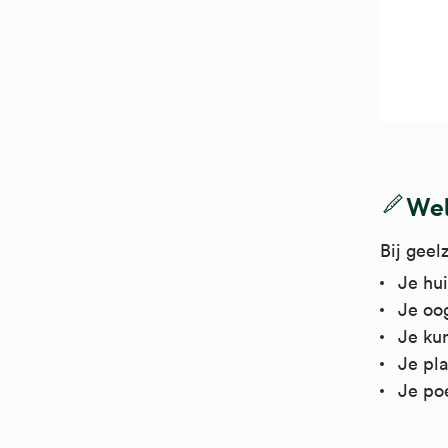
Wel
Bij geel
Je hui
Je oog
Je kun
Je pla
Je poe