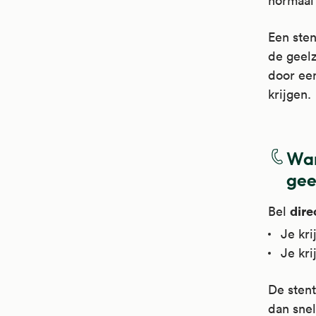
normaal 
Een sten
de geelz
door een
krijgen.
Wan
gee
dire
Bel
Je kri
Je kri
De stent
dan snel