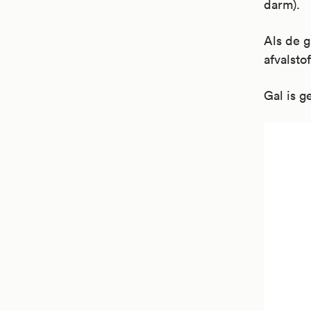
darm).
Als de g
afvalsto
Gal is g