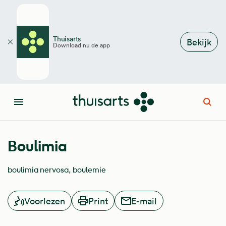
Overslaan en naar de inhoud gaan
Thuisarts
Bekijk
Download nu de app
Sluiten
Open
Menu
Boulimia
boulimia nervosa
boulemie
Voorlezen
Print
E-mail