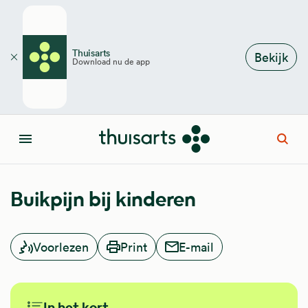
Overslaan en naar de inhoud gaan
Thuisarts
Bekijk
Download nu de app
Sluiten
Open
Menu
Buikpijn bij kinderen
Voorlezen
Print
E-mail
In het kort